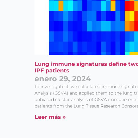
Lung immune signatures define two
IPF patients
enero 29, 2024
To investigate it, we calculated immune signatu
Analysis (GSVA) and applied them to the lung t
unbiased cluster analysis of GSVA immune-enric
patients from the Lung Tissue Research Consor
Leer más »