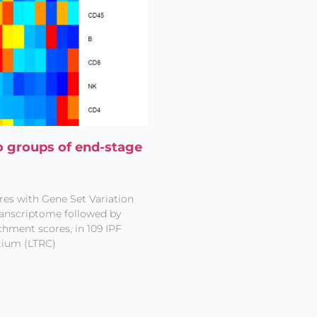
 groups of end-stage
res with Gene Set Variation
ranscriptome followed by
hment scores, in 109 IPF
tium (LTRC)