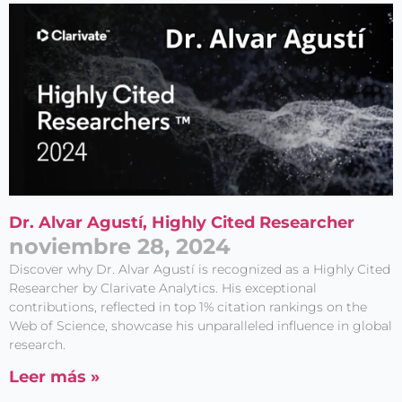
Dr. Alvar Agustí, Highly Cited Researcher
noviembre 28, 2024
Discover why Dr. Alvar Agustí is recognized as a Highly Cited
Researcher by Clarivate Analytics. His exceptional
contributions, reflected in top 1% citation rankings on the
Web of Science, showcase his unparalleled influence in global
research.
Leer más »