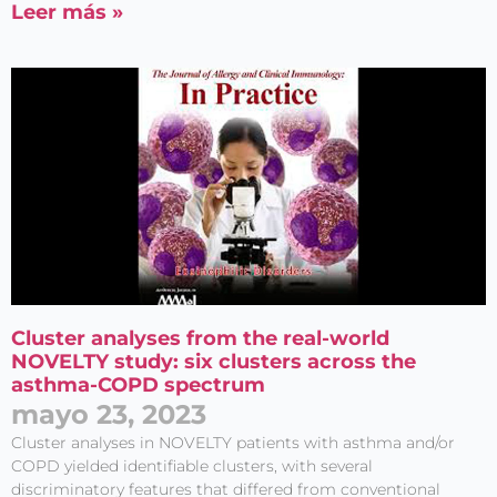
Leer más »
Cluster analyses from the real-world
NOVELTY study: six clusters across the
asthma-COPD spectrum
mayo 23, 2023
Cluster analyses in NOVELTY patients with asthma and/or
COPD yielded identifiable clusters, with several
discriminatory features that differed from conventional