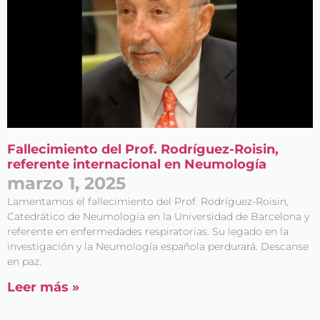
Fallecimiento del Prof. Rodríguez-Roisin,
referente internacional en Neumología
marzo 1, 2025
Lamentamos el fallecimiento del Prof. Rodríguez-Roisin,
Catedrático de Neumología en la Universidad de Barcelona y
referente en enfermedades respiratorias. Su legado en la
investigación y la Neumología española perdurará. Descanse
en paz.
Leer más »