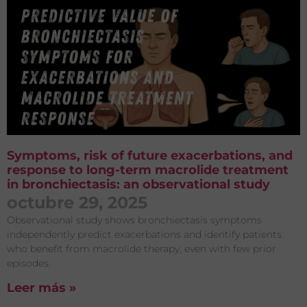
Symptoms, risk of future exacerbations, and
response to long-term macrolide treatment
in bronchiectasis: an observational study
octubre 29, 2025
Observational study shows bronchiectasis symptoms
independently predict exacerbations and identify patients
who benefit from macrolide therapy, even with few prior
episodes.
Leer más »