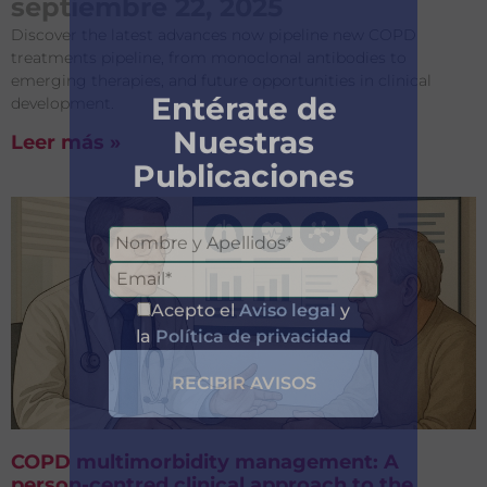
septiembre 22, 2025
Discover the latest advances now pipeline new COPD
treatments pipeline, from monoclonal antibodies to
emerging therapies, and future opportunities in clinical
development.
Leer más »
Entérate de
Nuestras
Publicaciones
COPD multimorbidity management: A
person-centred clinical approach to the