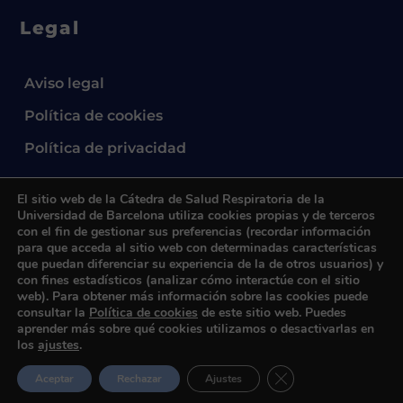
Legal
Aviso legal
Política de cookies
Política de privacidad
El sitio web de la Cátedra de Salud Respiratoria de la
Universidad de Barcelona utiliza cookies propias y de terceros
con el fin de gestionar sus preferencias (recordar información
para que acceda al sitio web con determinadas características
que puedan diferenciar su experiencia de la de otros usuarios) y
2024 © Cátedra UB de Salud Respiratoria.
All
con fines estadísticos (analizar cómo interactúe con el sitio
rights reserved.
web). Para obtener más información sobre las cookies puede
consultar la
Política de cookies
de este sitio web. Puedes
aprender más sobre qué cookies utilizamos o desactivarlas en
los
ajustes
.
Cerrar el banner de 
Aceptar
Rechazar
Ajustes