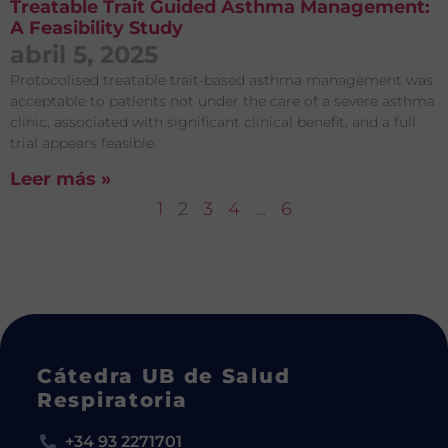
Treatable Trait Guided Asthma Management:
A Feasibility Study
abril 5, 2025
Protocolised treatable trait-­based asthma management was
acceptable to patients not under the care of a severe asthma
clinic, associated with significant clinical benefit, and a full
trial appears feasible.
Leer más »
1
2
3
4
…
6
Cátedra UB de Salud
Respiratoria
+34 93 2271701