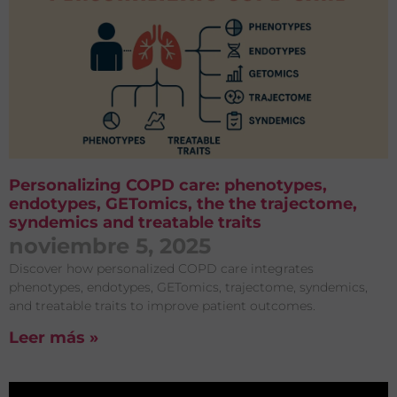
Personalizing COPD care: phenotypes,
endotypes, GETomics, the the trajectome,
syndemics and treatable traits
noviembre 5, 2025
Discover how personalized COPD care integrates
phenotypes, endotypes, GETomics, trajectome, syndemics,
and treatable traits to improve patient outcomes.
Leer más »