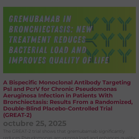
A Bispecific Monoclonal Antibody Targeting
Psl and PcrV for Chronic Pseudomonas
Aeruginosa Infection in Patients With
Bronchiectasis: Results From a Randomized,
Double-Blind Placebo-Controlled Trial
(GREAT-2)
octubre 25, 2025
The GREAT-2 trial shows that gremubamab significantly
reduces Pseudomonas aeruginosa load and enhances quality