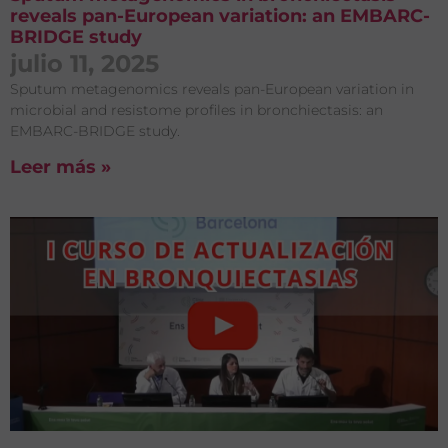
reveals pan-European variation: an EMBARC-
BRIDGE study
julio 11, 2025
Sputum metagenomics reveals pan-European variation in
microbial and resistome profiles in bronchiectasis: an
EMBARC-BRIDGE study.
Leer más »