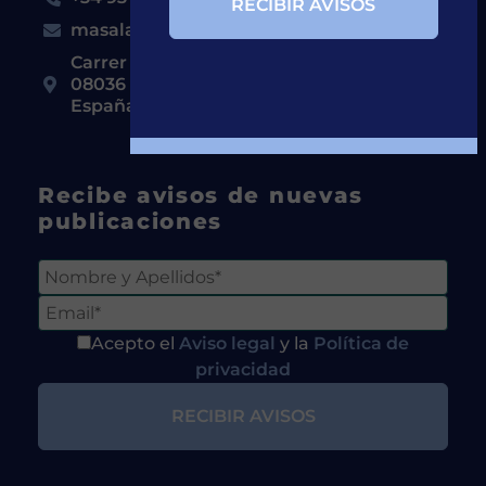
masalas@clinic.cat
Carrer de Casanova, 143,
08036 Barcelona, Cataluña
España
Recibe avisos de nuevas
publicaciones
Acepto el
Aviso legal
y la
Política de
privacidad