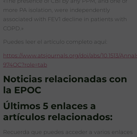
«The presence of CBI by any PPM, and one or
more PA isolation, were independently
associated with FEV1 decline in patients with
COPD.»
Puedes leer el artículo completo aquí:
https://www.atsjournals.org/doi/abs/10.1513/Anna
974OC?role=tab
Noticias relacionadas con
la EPOC
Últimos 5 enlaces a
artículos relacionados:
Recuerda que puedes acceder a varios enlaces