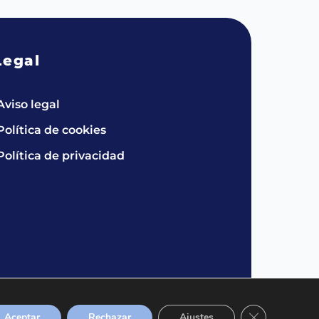
Legal
Aviso legal
Política de cookies
Política de privacidad
Cerrar el bann
Aceptar
Rechazar
Ajustes