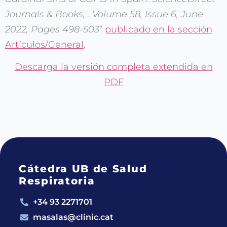
Journals & Books, . Volume 58, Issue 6, June
2022, Pages 498-503
”
publicado en la sección
Artículos/General
.
Descarga la versión completa extendida en
PDF
Cátedra UB de Salud
Respiratoria
+34 93 2271701
masalas@clinic.cat