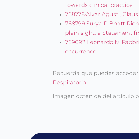
towards clinical practice
768778·Alvar Agusti, Clau
768799·Surya P Bhatt Richa
plain sight, a Statement 
769092·Leonardo M Fabbri
occurrence
Recuerda que puedes acceder a
Respiratoria
.
Imagen obtenida del artículo or