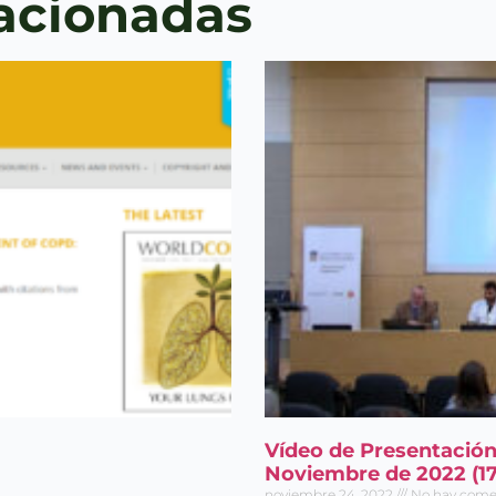
lacionadas
Entérate de
Nuestras Publicaciones
Acepto el
Aviso legal
y
la
Política de privacidad
Vídeo de Presentació
Noviembre de 2022 (17
noviembre 24, 2022
No hay come