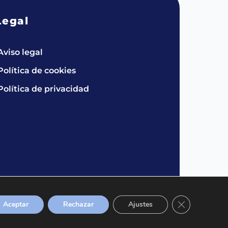
Legal
Aviso legal
Política de cookies
Política de privacidad
Cerrar el bann
Aceptar
Rechazar
Ajustes