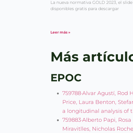
La nueva normativa GOLD 2023, el slide 
disponibles gratis para descargar
Leer más »
Más artícul
EPOC
759788·Alvar Agustí, Rod 
Price, Laura Benton, Stefa
a longitudinal analysis o
759883·Alberto Papi, Rosa
Miravitlles, Nicholas Roch