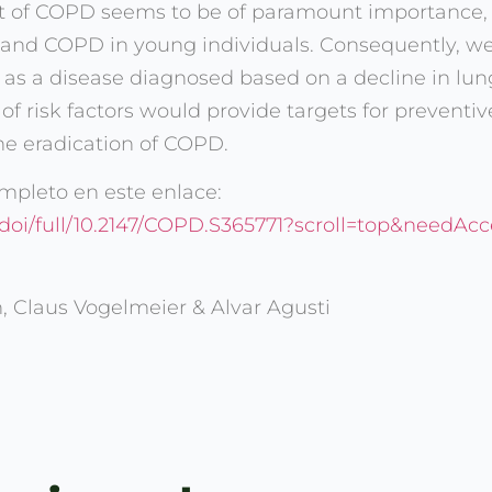
t of COPD seems to be of paramount importance, 
 and COPD in young individuals. Consequently, we
as a disease diagnosed based on a decline in lun
n of risk factors would provide targets for preven
he eradication of COPD.
mpleto en este enlace:
doi/full/10.2147/COPD.S365771?scroll=top&needAcc
, Claus Vogelmeier & Alvar Agusti