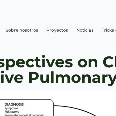
Sobre nosotros
Proyectos
Noticias
Tricks 
pectives on C
ive Pulmonary