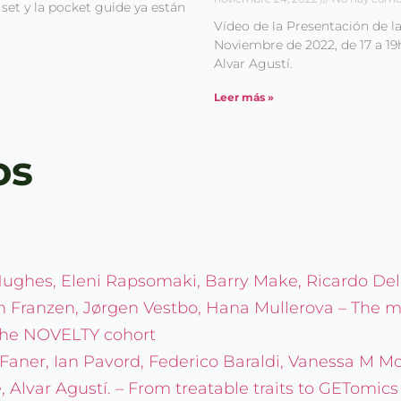
set y la pocket guide ya están
Vídeo de la Presentación de l
Noviembre de 2022, de 17 a 19
Alvar Agustí.
Leer más »
os
Hughes, Eleni Rapsomaki, Barry Make, Ricardo Del
n Franzen, Jørgen Vestbo, Hana Mullerova – The ma
f the NOVELTY cohort
 Faner, Ian Pavord, Federico Baraldi, Vanessa M 
e, Alvar Agustí. – From treatable traits to GETomic