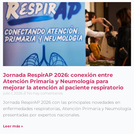
Entérate de
Nuestras
Jornada RespirAP 2026: conexión entre
Publicaciones
Atención Primaria y Neumología para
mejorar la atención al paciente respiratorio
julio 1, 2026
No hay comentarios
Jornada RespirAP 2026 con las principales novedades en
enfermedades respiratorias, Atención Primaria y Neumología
Acepto el
Aviso legal
y
presentadas por expertos nacionales.
la
Política de privacidad
Leer más »