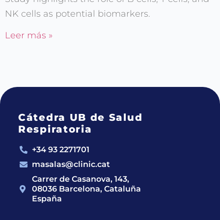
NK cells as potential biomarkers.
Leer más »
Cátedra UB de Salud
Respiratoria
+34 93 2271701
masalas@clinic.cat
Carrer de Casanova, 143,
08036 Barcelona, Cataluña
España