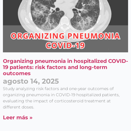
Organizing pneumonia in hospitalized COVID-
19 patients: risk factors and long-term
outcomes
agosto 14, 2025
Study analyzing risk factors and one-year outcomes of
organizing pneumonia in COVID-19 hospitalized patients,
evaluating the impact of corticosteroid treatment at
different doses.
Leer más »