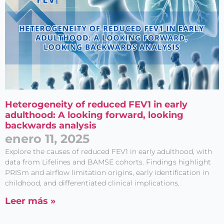
Heterogeneity of reduced FEV1 in early
adulthood: A looking forward, looking
backwards analysis
enero 11, 2025
Explore the causes of reduced FEV1 in early adulthood, with
data from Lifelines and BAMSE cohorts. Findings highlight
PRISm and airflow limitation origins, early identification in
childhood, and differentiated clinical implications.
Leer más »