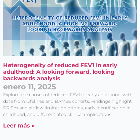
Heterogeneity of reduced FEV1 in early
adulthood: A looking forward, looking
backwards analysis
enero 11, 2025
Explore the causes of reduced FEV1 in early adulthood, with
data from Lifelines and BAMSE cohorts. Findings highlight
PRISm and airflow limitation origins, early identification in
childhood, and differentiated clinical implications.
Leer más »