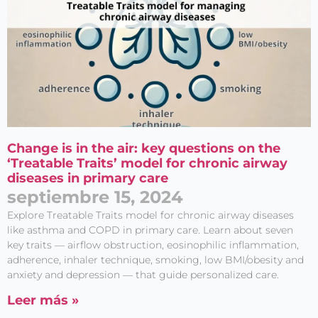
Change is in the air: key questions on the
‘Treatable Traits’ model for chronic airway
diseases in primary care
septiembre 15, 2024
Explore Treatable Traits model for chronic airway diseases
like asthma and COPD in primary care. Learn about seven
key traits — airflow obstruction, eosinophilic inflammation,
adherence, inhaler technique, smoking, low BMI/obesity and
anxiety and depression — that guide personalized care.
Leer más »