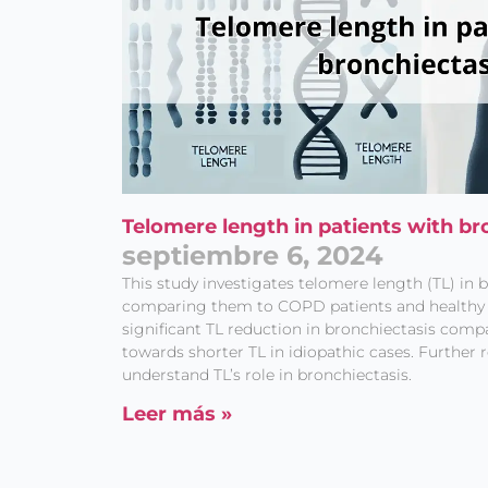
Telomere length in patients with br
septiembre 6, 2024
This study investigates telomere length (TL) in b
comparing them to COPD patients and healthy 
significant TL reduction in bronchiectasis compa
towards shorter TL in idiopathic cases. Further 
understand TL’s role in bronchiectasis.
Leer más »