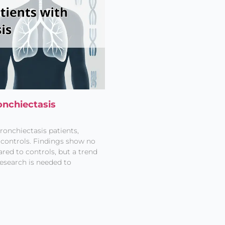
onchiectasis
ronchiectasis patients,
controls. Findings show no
red to controls, but a trend
research is needed to