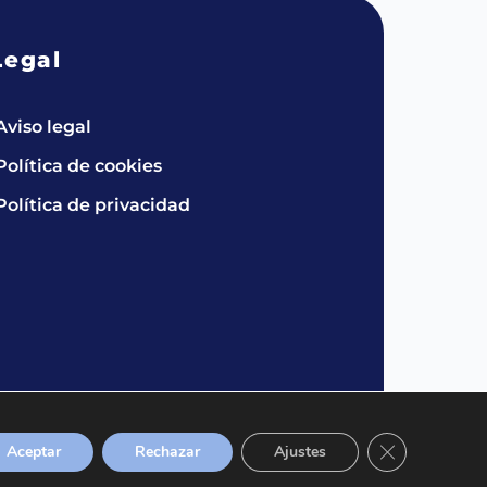
Legal
Aviso legal
Política de cookies
Política de privacidad
Cerrar el bann
Aceptar
Rechazar
Ajustes