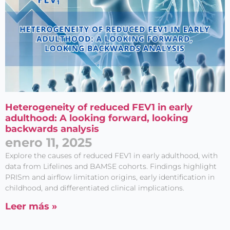
Heterogeneity of reduced FEV1 in early
adulthood: A looking forward, looking
backwards analysis
enero 11, 2025
Explore the causes of reduced FEV1 in early adulthood, with
data from Lifelines and BAMSE cohorts. Findings highlight
PRISm and airflow limitation origins, early identification in
childhood, and differentiated clinical implications.
Leer más »