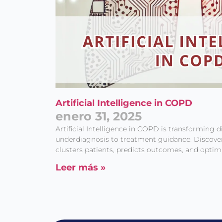
Artificial Intelligence in COPD
enero 31, 2025
Artificial Intelligence in COPD is transformin
underdiagnosis to treatment guidance. Discov
clusters patients, predicts outcomes, and optim
Leer más »