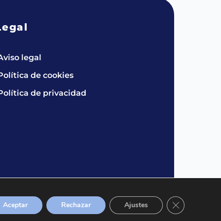
Legal
Aviso legal
Política de cookies
Política de privacidad
Cerrar el bann
Aceptar
Rechazar
Ajustes