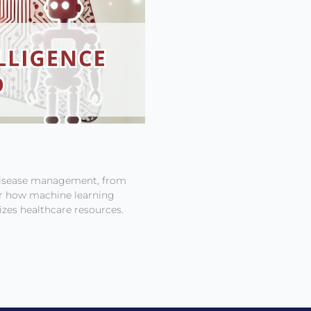
g disease management, from
er how machine learning
izes healthcare resources.