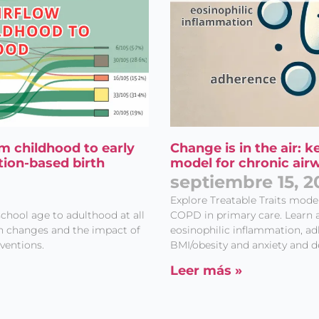
om childhood to early
Change is in the air: k
tion-based birth
model for chronic air
septiembre 15, 2
Explore Treatable Traits mode
chool age to adulthood at all
COPD in primary care. Learn a
ion changes and the impact of
eosinophilic inflammation, ad
ventions.
BMI/obesity and anxiety and d
Leer más »