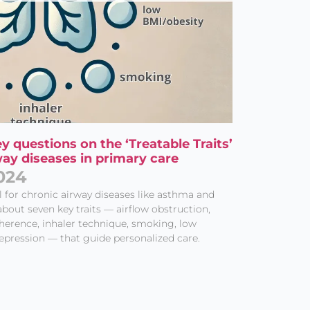
ey questions on the ‘Treatable Traits’
way diseases in primary care
024
l for chronic airway diseases like asthma and
bout seven key traits — airflow obstruction,
herence, inhaler technique, smoking, low
epression — that guide personalized care.