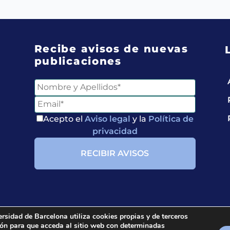
Recibe avisos de nuevas
publicaciones
Entérate de
Nuestras Publicaciones
Acepto el
Aviso legal
y la
Política de
privacidad
Acepto el
Aviso legal
y
la
Política de privacidad
ersidad de Barcelona utiliza cookies propias y de terceros
ción para que acceda al sitio web con determinadas
ria.
All rights reserved.