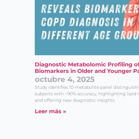
Diagnostic Metabolomic Profiling o
Biomarkers in Older and Younger Pa
octubre 4, 2025
Study identifies 10-metabolite panel distingui
subjects with ~90% accuracy, highlighting lipi
and offering new diagnostic insights.
Leer más »