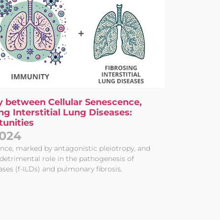
ay between Cellular Senescence,
g Interstitial Lung Diseases:
unities
2024
nce, marked by antagonistic pleiotropy, and
etrimental role in the pathogenesis of
eases (f-ILDs) and pulmonary fibrosis.