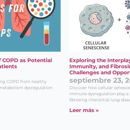
f COPD as Potential
Exploring the Interpl
tients
Immunity, and Fibrosin
Challenges and Opport
septiembre 23, 
shing COPD from healthy
d metabolism dysregulation
Discover how cellular senesce
immune dysregulation play a d
fibrosing interstitial lung dis
Leer más »