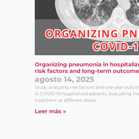
Organizing pneumonia in hospitaliz
risk factors and long-term outcom
agosto 14, 2025
Study analyzing risk factors and one-year out
in COVID-19 hospitalized patients, evaluating th
treatment at different doses.
Leer más »