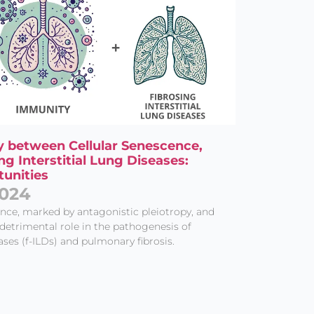
ay between Cellular Senescence,
g Interstitial Lung Diseases:
unities
2024
nce, marked by antagonistic pleiotropy, and
etrimental role in the pathogenesis of
eases (f-ILDs) and pulmonary fibrosis.