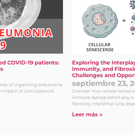
ed COVID-19 patients:
Exploring the Interpl
es
Immunity, and Fibrosin
Challenges and Opport
septiembre 23, 
comes of organizing pneumonia
e impact of corticosteroid
Discover how cellular senesce
immune dysregulation play a d
fibrosing interstitial lung dis
Leer más »