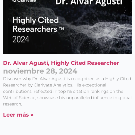
Dr. Alvar Agustí, Highly Cited Researcher
noviembre 28, 2024
Discover why Dr. Alvar Agustí is recognized as a Highly Cited
Researcher by Clarivate Analytics. His exceptional
contributions, reflected in top 1% citation rankings on the
Web of Science, showcase his unparalleled influence in global
research.
Leer más »