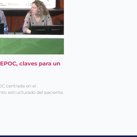
 EPOC, claves para un
OC centrada en el
ento estructurado del paciente.