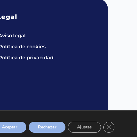
Legal
Aviso legal
Política de cookies
Política de privacidad
Cerrar el bann
Aceptar
Rechazar
Ajustes