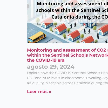
Monitoring and assessment of CO2 
within the Sentinel Schools Network
the COVID-19 era
agosto 29, 2024
Explore how the COVID-19 Sentinel Schools Net
CO2 and NO2 levels in classrooms, revealing key
air quality in schools across Catalonia during t
Leer más »