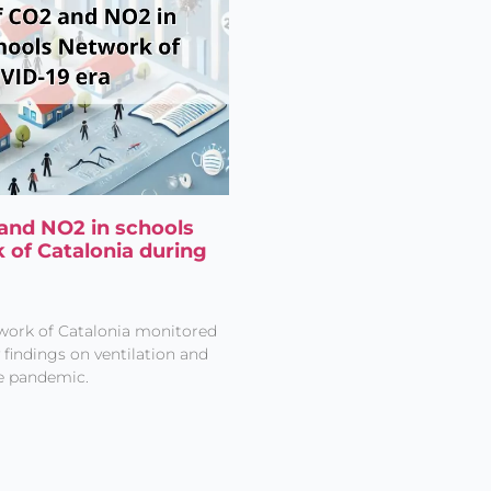
and NO2 in schools
 of Catalonia during
work of Catalonia monitored
 findings on ventilation and
he pandemic.