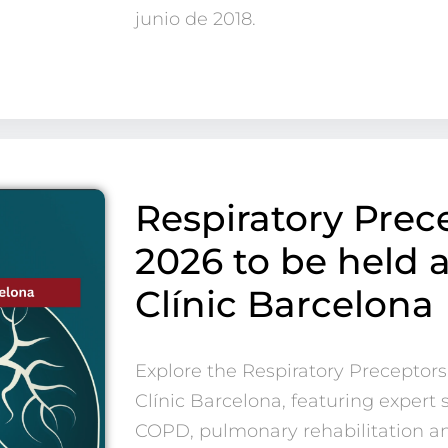
junio de 2018.
Acepto el
Aviso legal
y
la
Política de privacidad
Respiratory Prec
2026 to be held 
Clínic Barcelona
Explore the Respiratory Preceptor
Clínic Barcelona, featuring expert
COPD, pulmonary rehabilitation an