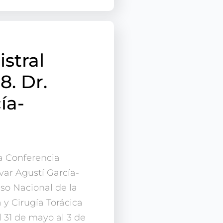
stral
8. Dr.
ía-
la Conferencia
var Agustí García-
so Nacional de la
y Cirugía Torácica
 31 de mayo al 3 de