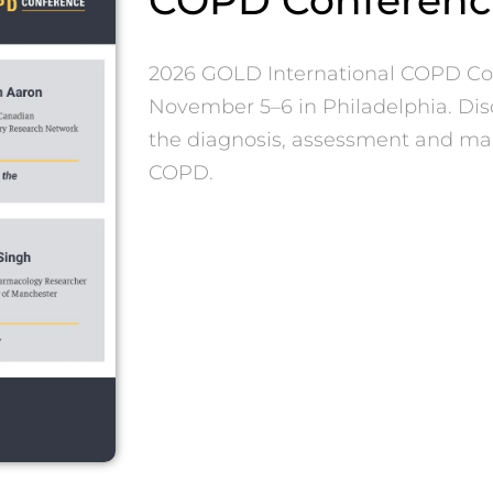
2026 GOLD International COPD Co
November 5–6 in Philadelphia. Dis
the diagnosis, assessment and m
COPD.