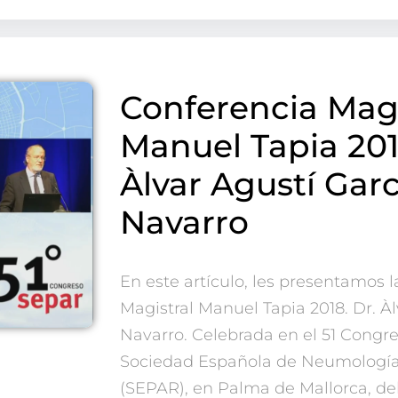
Conferencia Magi
Manuel Tapia 201
Àlvar Agustí Garc
Navarro
Entérate de
En este artículo, les presentamos 
Nuestras Publicaciones
Magistral Manuel Tapia 2018. Dr. Àl
Navarro. Celebrada en el 51 Congre
Sociedad Española de Neumología 
(SEPAR), en Palma de Mallorca, del