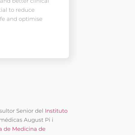
nd better clinical
ial to reduce
ife and optimise
sultor Senior del
Instituto
omédicas August Pi i
a de Medicina de