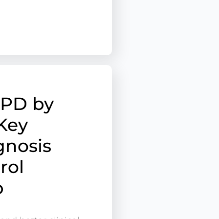
OPD by
Key
gnosis
rol
p