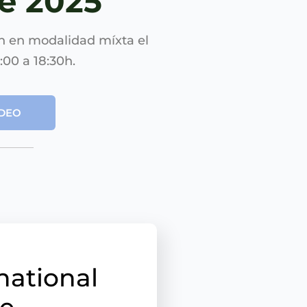
e 2025
en modalidad míxta el
00 a 18:30h.
IDEO
national
e