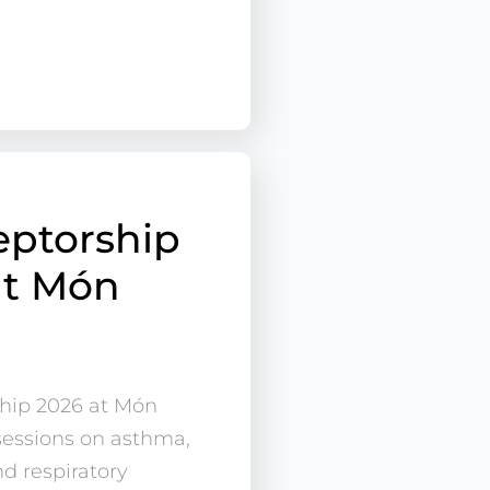
eptorship
at Món
ship 2026 at Món
 sessions on asthma,
d respiratory