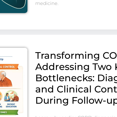
medicine.
Transforming C
Addressing Two 
Bottlenecks: Dia
and Clinical Cont
During Follow-u