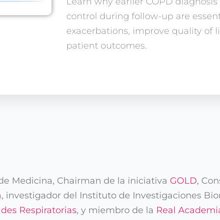
Learn why earlier COPD diagnosis a
control during follow-up are essent
exacerbations, improve quality of l
patient outcomes.
 de Medicina, Chairman de la iniciativa
GOLD
, Con
a
, investigador del Instituto de Investigaciones Bi
es Respiratorias
, y miembro de la
Real Academi