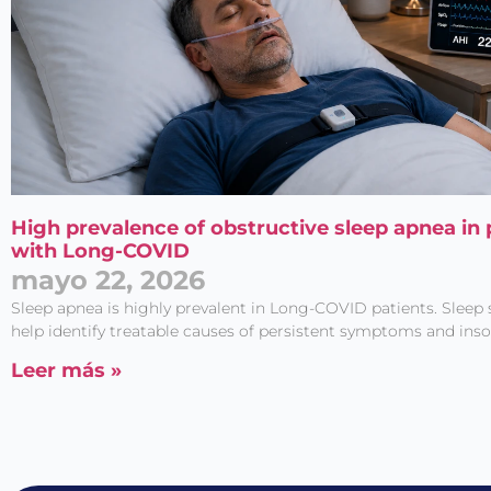
High prevalence of obstructive sleep apnea in 
with Long-COVID
mayo 22, 2026
Sleep apnea is highly prevalent in Long-COVID patients. Sleep
help identify treatable causes of persistent symptoms and ins
Leer más »