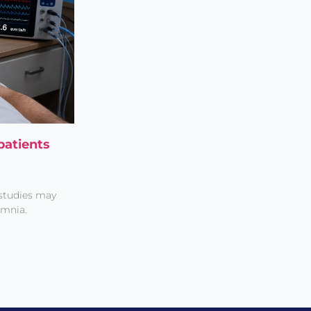
patients
 studies may
omnia.