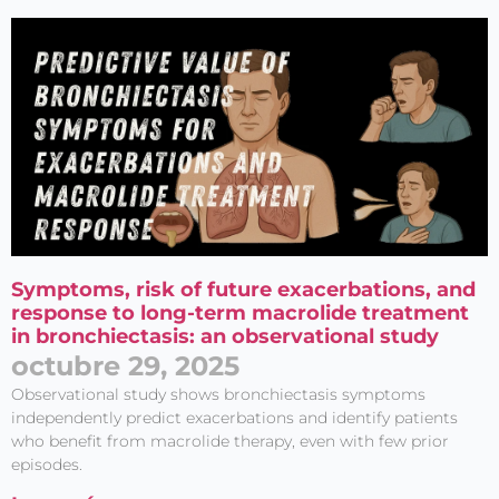
Symptoms, risk of future exacerbations, and
response to long-term macrolide treatment
in bronchiectasis: an observational study
octubre 29, 2025
Observational study shows bronchiectasis symptoms
independently predict exacerbations and identify patients
who benefit from macrolide therapy, even with few prior
episodes.