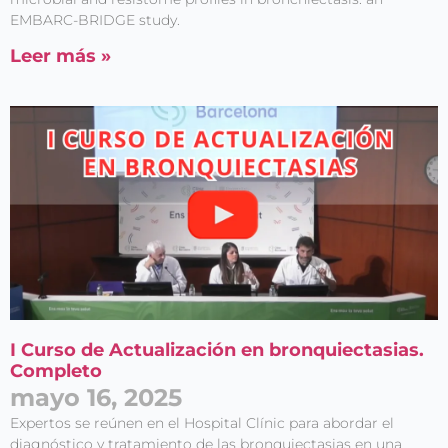
EMBARC-BRIDGE study.
Leer más »
I Curso de Actualización en bronquiectasias.
Completo
mayo 16, 2025
Expertos se reúnen en el Hospital Clínic para abordar el
diagnóstico y tratamiento de las bronquiectasias en una