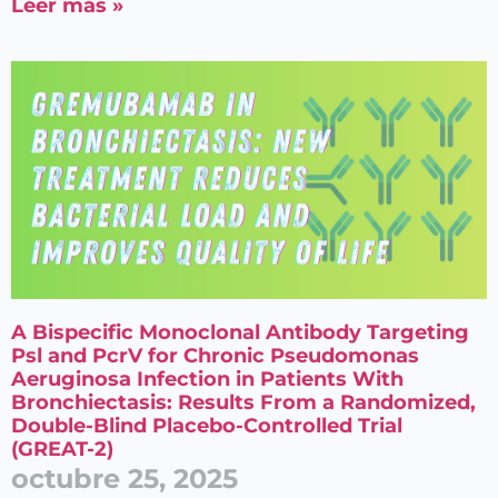
Leer más »
Entérate de
Nuestras
Publicaciones
A Bispecific Monoclonal Antibody Targeting
Psl and PcrV for Chronic Pseudomonas
Aeruginosa Infection in Patients With
Acepto el
Aviso legal
y
Bronchiectasis: Results From a Randomized,
la
Política de privacidad
Double-Blind Placebo-Controlled Trial
(GREAT-2)
octubre 25, 2025