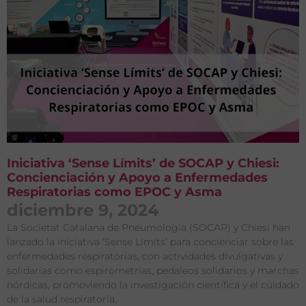
Iniciativa ‘Sense Límits’ de SOCAP y Chiesi:
Concienciación y Apoyo a Enfermedades
Respiratorias como EPOC y Asma
diciembre 9, 2024
La Societat Catalana de Pneumologia (SOCAP) y Chiesi han
lanzado la iniciativa ‘Sense Límits’ para concienciar sobre las
enfermedades respiratorias, con actividades divulgativas y
solidarias como espirometrías, pedaleos solidarios y marchas
nórdicas, promoviendo la investigación científica y el cuidado
de la salud respiratoria.