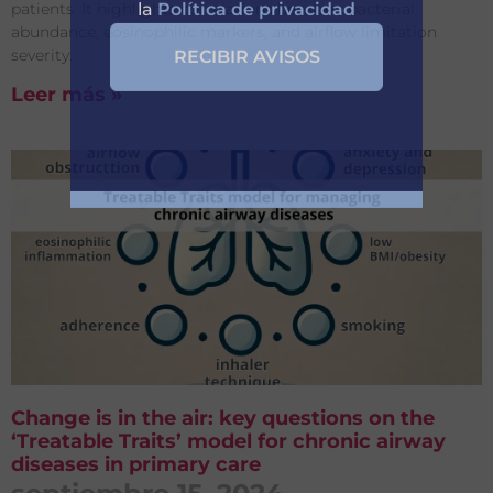
patients. It highlights correlations between bacterial
abundance, eosinophilic markers, and airflow limitation
severity.
Leer más »
Acepto el
Aviso legal
y
la
Política de privacidad
Change is in the air: key questions on the
‘Treatable Traits’ model for chronic airway
diseases in primary care