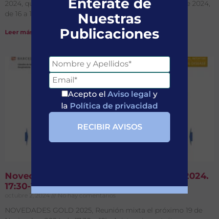
Entérate de
2024, que tendrá lugar el próximo 26 de Noviembre de 2024,
de 16 a 19h
Nuestras
Publicaciones
Leer más »
Acepto el
Aviso legal
y
la
Política de privacidad
Novedades GOLD 2025 – 19 Noviembre 2024.
17:30-19h
octubre 2, 2024
No hay comentarios
NOVEDADES GOLD 2025, Reunión mixta el próximo 19 de