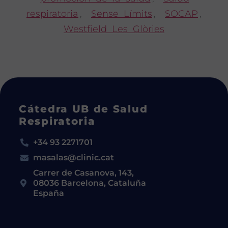
respiratoria
,
Sense Límits
,
SOCAP
,
Westfield Les Glòries
Cátedra UB de Salud
Respiratoria
+34 93 2271701
masalas@clinic.cat
Carrer de Casanova, 143,
08036 Barcelona, Cataluña
España