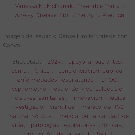
Vanessa M. McDonald. Treatable Traits in
Airway Disease: From Theory to Practice
Imagen del espacio ‘Sense Limits’ tratada con
Canva
Etiquetado
2024
,
apoyo a pacientes
,
asma
,
Chiesi
,
concienciación pública
,
enfermedades respiratorias
,
EPOC
,
espirometría
,
estilo de vida saludable
,
iniciativas sanitarias
,
innovación médica
,
investigación científica
,
Marató de TV3
,
marcha nórdica
,
mejora de la calidad de
vida
,
patologías respiratorias crónicas
,
promoción de la salud
,
Salud