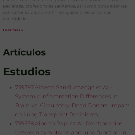
pacientes, profesionales sanitarios, así como otros agentes
del sector salud, con el fin de ayudar a visibilizar sus
necesidades.
Leer más »
Artículos
Estudios
759397·Alberto Sandiumenge et Al.-
Systemic Inflammation Differences in
Brain-vs. Circulatory-Dead Donors: Impact
on Lung Transplant Recipients
759578·Alberto Papi et Al.-Relationships
between symptoms and lung function in