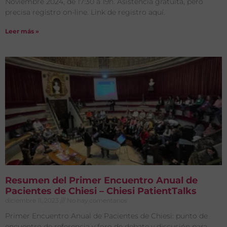
Noviembre 2024, de 17:30 a 19h. Asistencia gratuita, pero
precisa registro on-line. Link de registro aquí.
Leer más »
Resumen del Primer Encuentro Anual de
Pacientes de Chiesi – Chiesi PatientTalks
diciembre 11, 2023
No hay comentarios
Primer Encuentro Anual de Pacientes de Chiesi: punto de
encuentro de referencia y foro de debate y discusión para