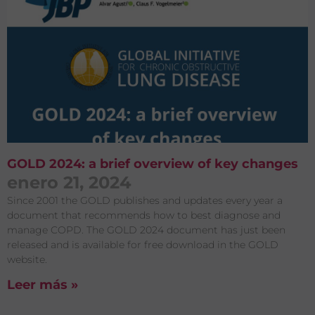
GOLD 2024: a brief overview of key changes
enero 21, 2024
Since 2001 the GOLD publishes and updates every year a
document that recommends how to best diagnose and
manage COPD. The GOLD 2024 document has just been
released and is available for free download in the GOLD
website.
Leer más »