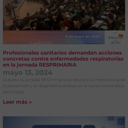
Profesionales sanitarios demandan acciones
concretas contra enfermedades respiratorias
en la jornada RESPRIMARIA
mayo 13, 2024
Durante la jornada RESPrimaria se destacó la importancia de
la prevención y el diagnóstico precoz en la lucha contra estas
patologías.
Leer más »