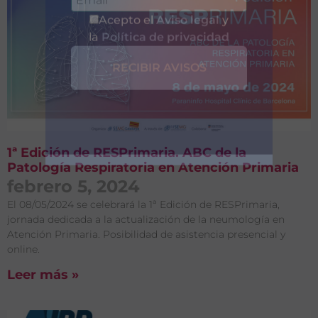
Entérate de
1ª Edición de RESPrimaria. ABC de la
Nuestras
Patología Respiratoria en Atención Primaria
febrero 5, 2024
Publicaciones
El 08/05/2024 se celebrará la 1ª Edición de RESPrimaria,
jornada dedicada a la actualización de la neumología en
Atención Primaria. Posibilidad de asistencia presencial y
online.
Leer más »
Acepto el
Aviso legal
y
la
Política de privacidad