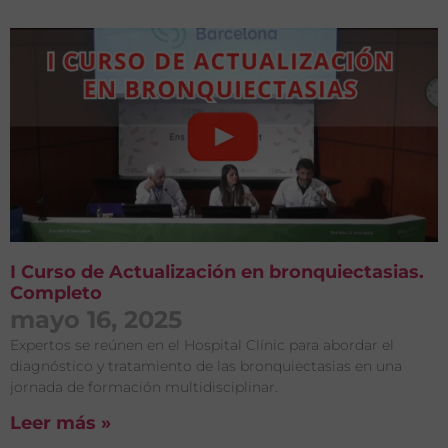
I Curso de Actualización en bronquiectasias.
Completo
mayo 16, 2025
Expertos se reúnen en el Hospital Clínic para abordar el
diagnóstico y tratamiento de las bronquiectasias en una
jornada de formación multidisciplinar.
Leer más »