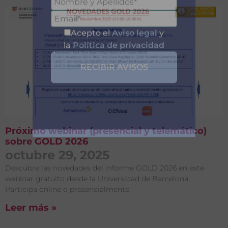
Entérate de
Nuestras
Publicaciones
Próximo webinar (presencial y telemático)
sobre GOLD 2026
octubre 29, 2025
Descubre las novedades del informe GOLD 2026 en este
webinar gratuito desde la Universidad de Barcelona.
Acepto el
Aviso legal
y
Participa online o presencialmente.
la
Política de privacidad
Leer más »