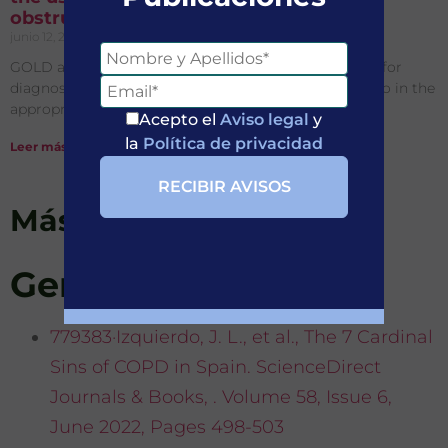
obstruction and diagnose COPD
junio 12, 2026
No hay comentarios
GOLD and GLI provide a joint position on spirometry for
diagnosing COPD, supporting the fixed FEV1/FVC ratio in the
appropriate clinical context.
Acepto el
Aviso legal
y
la
Política de privacidad
Leer más »
Más artículos
General
779383·Izquierdo, J. L., et al., The 7 Cardinal
Sins of COPD in Spain. ScienceDirect
Journals & Books, . Volume 58, Issue 6,
June 2022, Pages 498-503