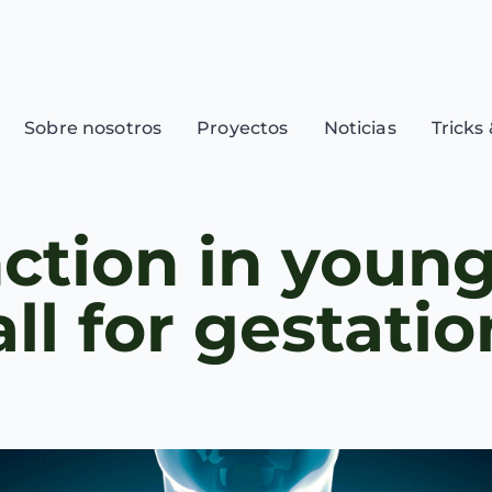
Sobre nosotros
Proyectos
Noticias
Tricks 
ction in young
ll for gestatio