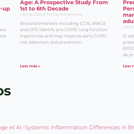
Age: A Prospective Study From
Pre
w-up
1st to 6th Decade
Per
man
julio 18, 2026
No hay comentarios
adu
Blood biomarkers including CC16, sRAGE
julio 
are
and SPD identify pre-COPD lung function
ove
trajectories and may improve early COPD
El e
risk detection and prevention.
preve
EPOC
de pr
Leer más »
Leer 
os
e et Al.-Systemic Inflammation Differences in Br