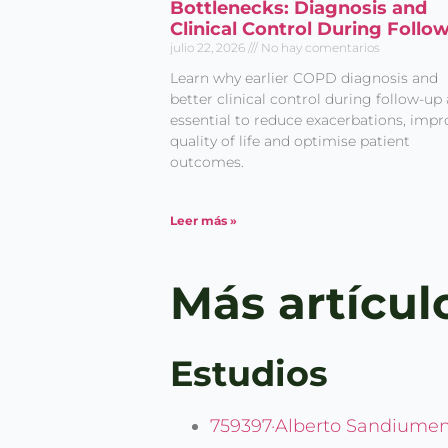
Bottlenecks: Diagnosis and
Clinical Control During Follo
julio 22, 2026
No hay comentarios
Learn why earlier COPD diagnosis and
better clinical control during follow-up 
essential to reduce exacerbations, impr
quality of life and optimise patient
outcomes.
Leer más »
Más artícul
Estudios
759397·Alberto Sandiumeng