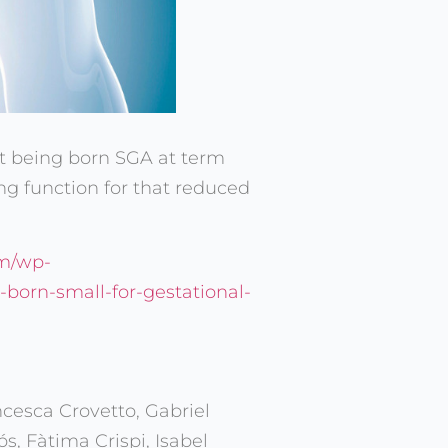
hat being born SGA at term
ung function for that reduced
om/wp-
born-small-for-gestational-
ncesca Crovetto, Gabriel
s, Fàtima Crispi, Isabel