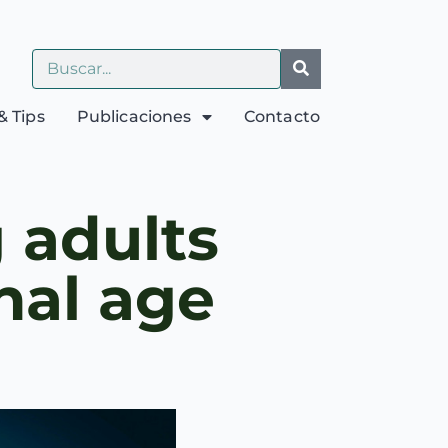
& Tips
Publicaciones
Contacto
 adults
nal age