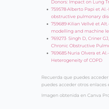
Donors: Impact on Lung Tr
759578·Alberto Papi et Al
obstructive pulmonary dise
759689·Kilian Vellvé et Al
modelling and machine lea
769273· Singh D, Criner GJ
Chronic Obstructive Pulmo
769685·Nuria Olvera et Al
Heterogeneity of COPD
Recuerda que puedes acceder a 
puedes acceder otros enlaces 
Imagen obtenida en Canva Pro e