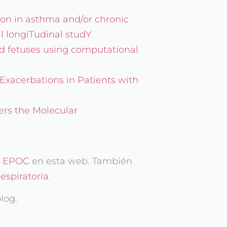
ion in asthma and/or chronic
l longiTudinal studY
ted fetuses using computational
 Exacerbations in Patients with
ers the Molecular
a
EPOC
en esta web. También
espiratoria
.
blog.