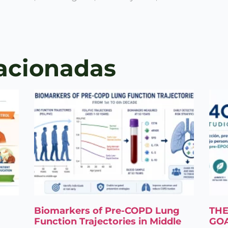
lacionadas
Entérate de
Nuestras Publicaciones
Acepto el
Aviso legal
y
la
Política de privacidad
Biomarkers of Pre-COPD Lung
THE
Function Trajectories in Middle
GOA