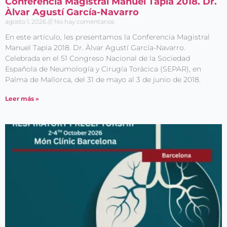
Conferencia Magistral Manuel Tapia 2018. Dr.
Àlvar Agustí García-Navarro
agosto 1, 2026
No hay comentarios
En este artículo, les presentamos la Conferencia Magistral
Manuel Tapia 2018. Dr. Àlvar Agustí García-Navarro.
Celebrada en el 51 Congreso Nacional de la Sociedad
Española de Neumología y Cirugía Torácica (SEPAR), en
Palma de Mallorca, del 31 de mayo al 3 de junio de 2018.
Leer más »