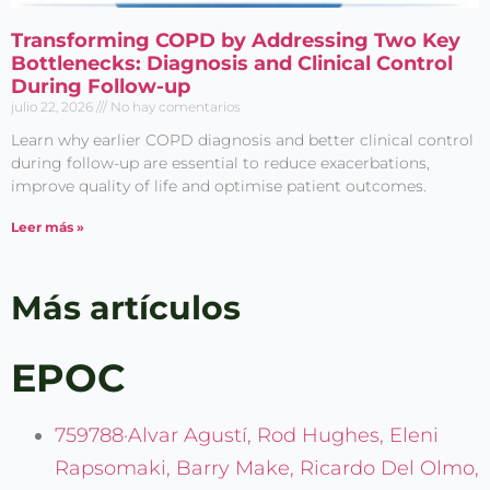
Transforming COPD by Addressing Two Key
Bottlenecks: Diagnosis and Clinical Control
During Follow-up
julio 22, 2026
No hay comentarios
Learn why earlier COPD diagnosis and better clinical control
during follow-up are essential to reduce exacerbations,
improve quality of life and optimise patient outcomes.
Leer más »
Más artículos
EPOC
759788·Alvar Agustí, Rod Hughes, Eleni
Rapsomaki, Barry Make, Ricardo Del Olmo,