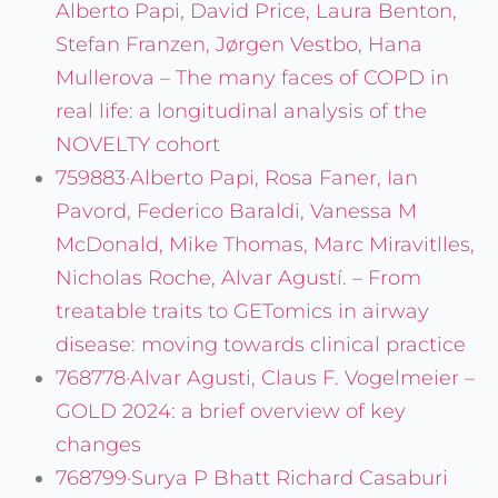
Alberto Papi, David Price, Laura Benton,
Stefan Franzen, Jørgen Vestbo, Hana
Mullerova – The many faces of COPD in
real life: a longitudinal analysis of the
NOVELTY cohort
759883·Alberto Papi, Rosa Faner, Ian
Pavord, Federico Baraldi, Vanessa M
McDonald, Mike Thomas, Marc Miravitlles,
Nicholas Roche, Alvar Agustí. – From
treatable traits to GETomics in airway
disease: moving towards clinical practice
768778·Alvar Agusti, Claus F. Vogelmeier –
GOLD 2024: a brief overview of key
changes
768799·Surya P Bhatt Richard Casaburi
Entérate de