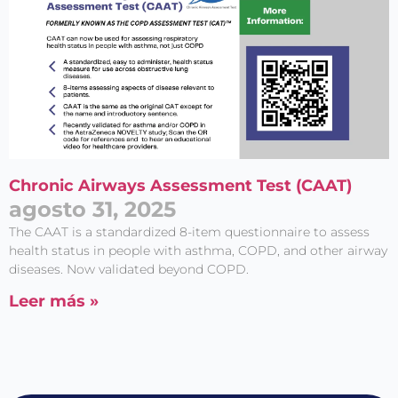
Chronic Airways Assessment Test (CAAT)
agosto 31, 2025
The CAAT is a standardized 8-item questionnaire to assess
health status in people with asthma, COPD, and other airway
diseases. Now validated beyond COPD.
Leer más »