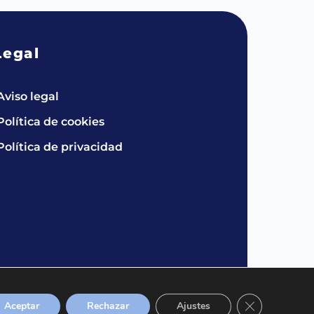
Legal
Aviso legal
Política de cookies
Política de privacidad
Cerrar el bann
Aceptar
Rechazar
Ajustes