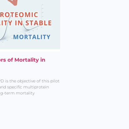
s of Mortality in
 is the objective of this pilot
and specific multiprotein
ong-term mortality