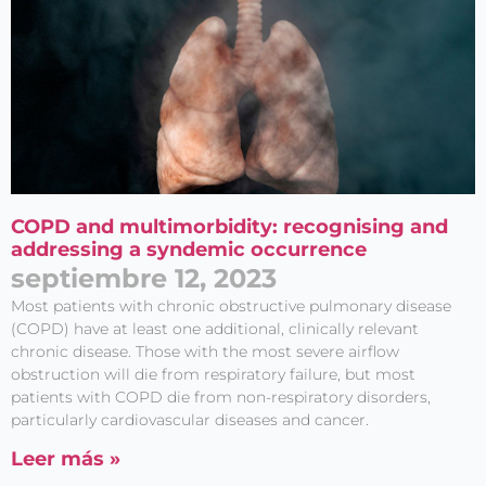
COPD and multimorbidity: recognising and
addressing a syndemic occurrence
septiembre 12, 2023
Most patients with chronic obstructive pulmonary disease
(COPD) have at least one additional, clinically relevant
chronic disease. Those with the most severe airflow
obstruction will die from respiratory failure, but most
patients with COPD die from non-respiratory disorders,
particularly cardiovascular diseases and cancer.
Leer más »