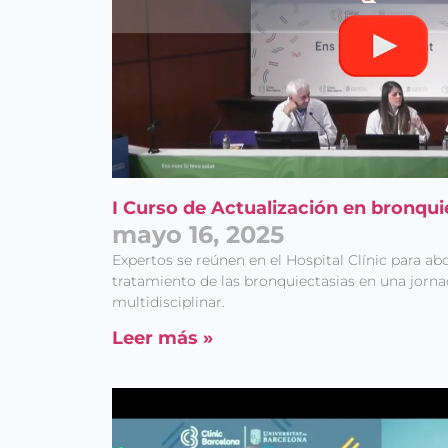
I Curso de Actualización en bronqu
mayo 16, 2025
Expertos se reúnen en el Hospital Clínic para ab
tratamiento de las bronquiectasias en una jorn
multidisciplinar.
Leer más »