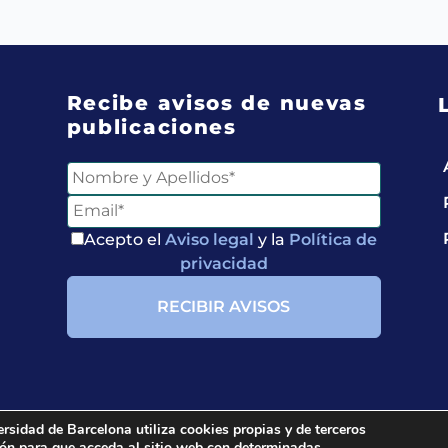
Recibe avisos de nuevas
publicaciones
Entérate de
Nuestras Publicaciones
Acepto el
Aviso legal
y la
Política de
privacidad
Acepto el
Aviso legal
y
la
Política de privacidad
ersidad de Barcelona utiliza cookies propias y de terceros
ción para que acceda al sitio web con determinadas