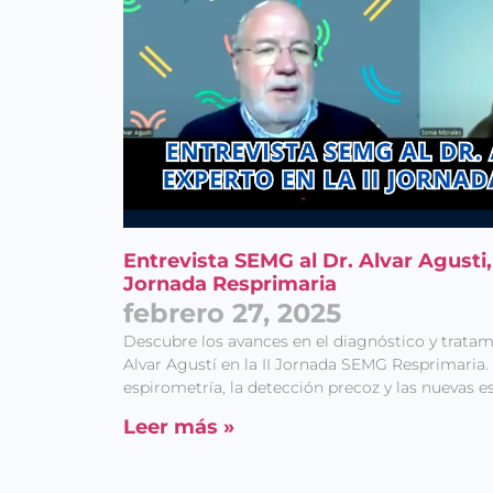
Entrevista SEMG al Dr. Alvar Agusti, 
Jornada Resprimaria
febrero 27, 2025
Descubre los avances en el diagnóstico y tratam
Alvar Agustí en la II Jornada SEMG Resprimaria.
espirometría, la detección precoz y las nuevas es
Leer más »