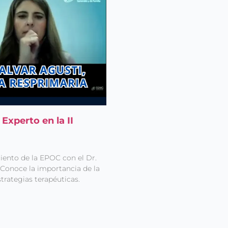
Experto en la II
iento de la EPOC con el Dr.
 Conoce la importancia de la
trategias terapéuticas.