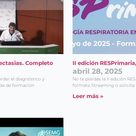
iectasias. Completo
II edición RESPrimari
abril 28, 2025
ordar el diagnóstico y
No te pierdas la II edición RE
ada de formación
formato Streaming o solicita t
Leer más »