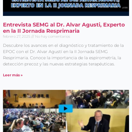
Entrevista SEMG al Dr. Alvar Agusti, Experto
en la II Jornada Resprimaria
febrero 27, 2025
No hay comentarios
Descubre los avances en el diagnóstico y tratamiento de la
EPOC con el Dr. Alvar Agustí en la II Jornada SEMG
Resprimaria. Conoce la importancia de la espirometría, la
detección precoz y las nuevas estrategias terapéuticas.
Leer más »