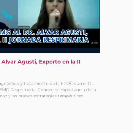
Alvar Agusti, Experto en la II
agnóstico y tratamiento de la EPOC con el Dr.
 SEMG Resprimaria. Conoce la importancia de la
coz y las nuevas estrategias terapéuticas.