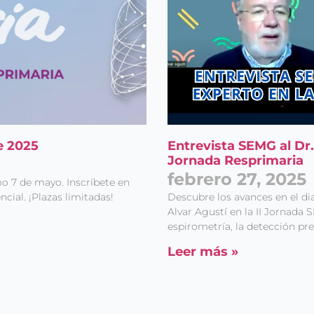
e 2025
Entrevista SEMG al Dr. 
Jornada Resprimaria
febrero 27, 2025
mo 7 de mayo. Inscríbete en
cial. ¡Plazas limitadas!
Descubre los avances en el di
Alvar Agustí en la II Jornada
espirometría, la detección pre
Leer más »