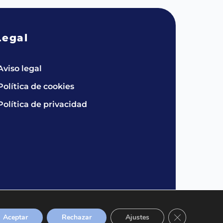
Legal
Aviso legal
Política de cookies
Política de privacidad
Cerrar el bann
Aceptar
Rechazar
Ajustes