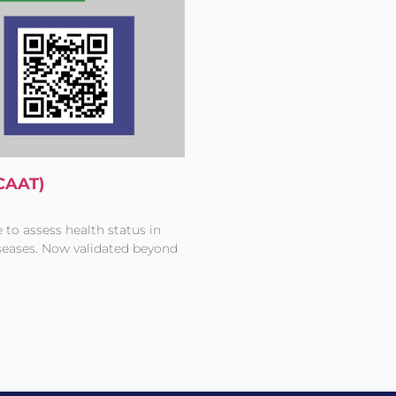
CAAT)
to assess health status in
seases. Now validated beyond