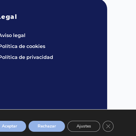
Legal
Aviso legal
Política de cookies
Política de privacidad
Cerrar el bann
Aceptar
Rechazar
Ajustes