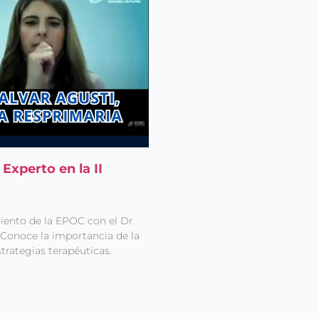
Experto en la II
iento de la EPOC con el Dr.
 Conoce la importancia de la
trategias terapéuticas.