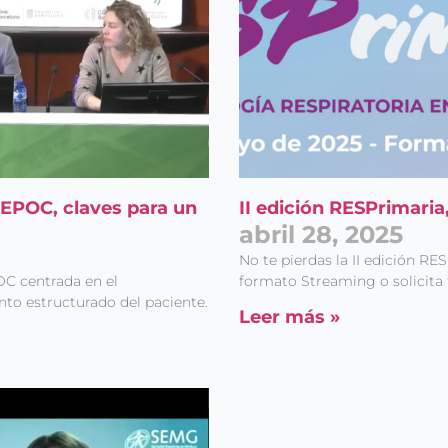
 EPOC, claves para un
II edición RESPrimari
abril 28, 2025
No te pierdas la II edición RE
OC centrada en el
formato Streaming o solicita t
ento estructurado del paciente.
Leer más »