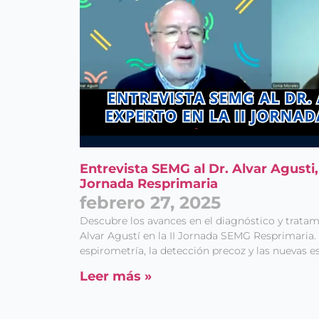
Entrevista SEMG al Dr. Alvar Agusti, 
Jornada Resprimaria
febrero 27, 2025
Descubre los avances en el diagnóstico y tratam
Alvar Agustí en la II Jornada SEMG Resprimaria.
espirometría, la detección precoz y las nuevas es
Leer más »