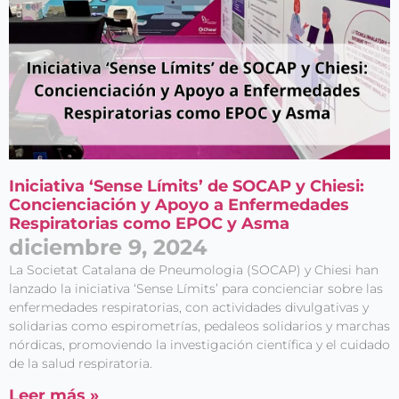
Iniciativa ‘Sense Límits’ de SOCAP y Chiesi:
Concienciación y Apoyo a Enfermedades
Respiratorias como EPOC y Asma
diciembre 9, 2024
La Societat Catalana de Pneumologia (SOCAP) y Chiesi han
lanzado la iniciativa ‘Sense Límits’ para concienciar sobre las
enfermedades respiratorias, con actividades divulgativas y
solidarias como espirometrías, pedaleos solidarios y marchas
nórdicas, promoviendo la investigación científica y el cuidado
de la salud respiratoria.
Leer más »