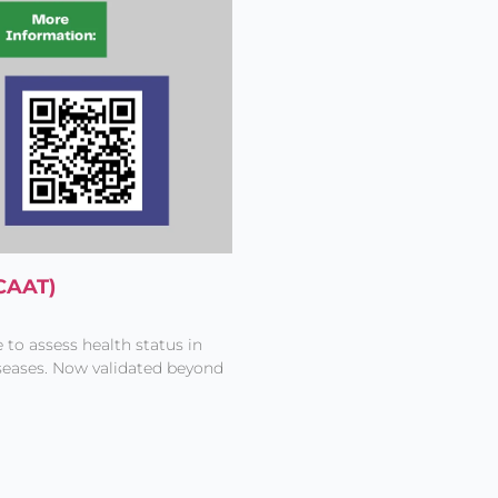
CAAT)
to assess health status in
seases. Now validated beyond