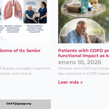
Some of Its Senior
Patients with COPD pr
functional impact as 
enero 10, 2026
f disease concepts, treatment
Patients with COPD prioritis
tation and clinical
key outcomes in COPD exacerb
Leer más »