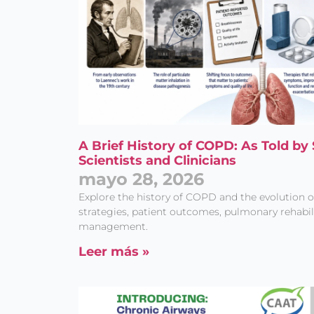
A Brief History of COPD: As Told by 
Scientists and Clinicians
mayo 28, 2026
Explore the history of COPD and the evolution o
strategies, patient outcomes, pulmonary rehabili
management.
Leer más »