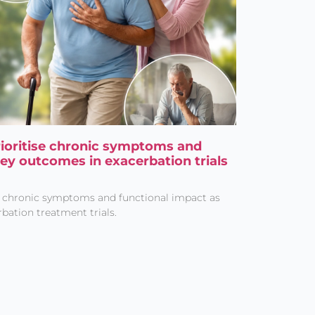
ioritise chronic symptoms and
key outcomes in exacerbation trials
e chronic symptoms and functional impact as
ation treatment trials.