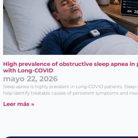
High prevalence of obstructive sleep apnea in 
with Long-COVID
mayo 22, 2026
Sleep apnea is highly prevalent in Long-COVID patients. Sleep
help identify treatable causes of persistent symptoms and ins
Leer más »