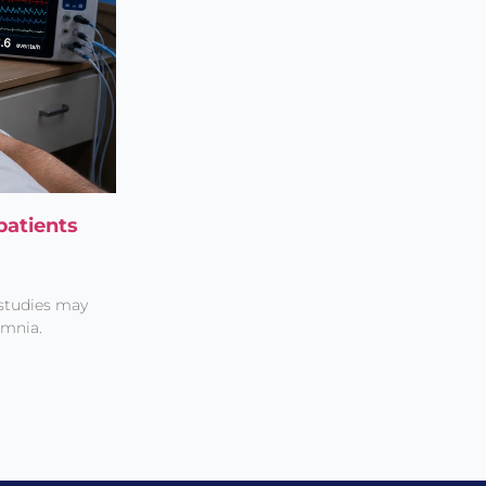
patients
 studies may
omnia.