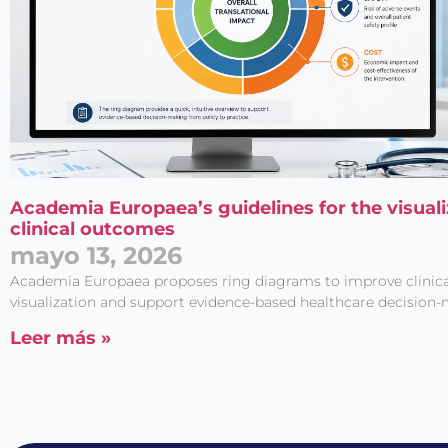
Academia Europaea’s guidelines for the visuali
clinical outcomes
mayo 13, 2026
Academia Europaea proposes ring diagrams to improve clinic
visualization and support evidence-based healthcare decision-
Leer más »