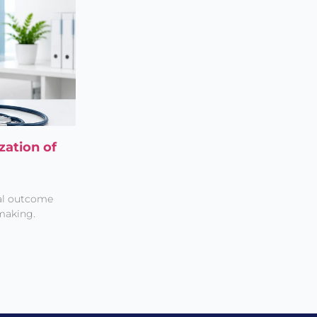
zation of
al outcome
making.