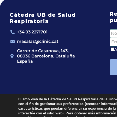
Re
Cátedra UB de Salud
pu
Respiratoria
+34 93 2271701
masalas@clinic.cat
A
Carrer de Casanova, 143,
08036 Barcelona, Cataluña
España
El sitio web de la Cátedra de Salud Respiratoria de la Univ
con el fin de gestionar sus preferencias (recordar informa
2024 © Cátedra UB de Salud Respiratoria.
All righ
características que puedan diferenciar su experiencia de la
interactúe con el sitio web). Para obtener más información