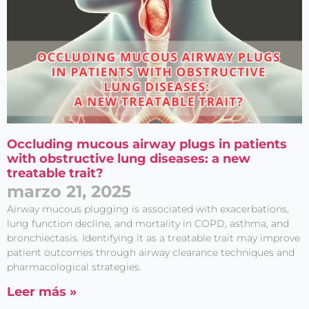
Occluding mucous airway plugs in patients
with obstructive lung diseases: a new
treatable trait?
marzo 21, 2025
Airway mucous plugging is associated with exacerbations,
lung function decline, and mortality in COPD, asthma, and
bronchiectasis. Identifying it as a treatable trait may improve
patient outcomes through airway clearance techniques and
pharmacological strategies.
Leer más »