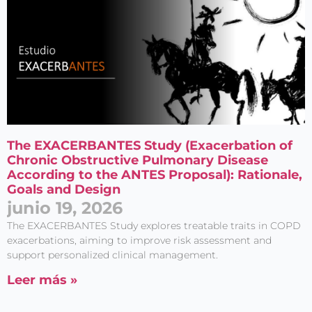
The EXACERBANTES Study (Exacerbation of
Chronic Obstructive Pulmonary Disease
According to the ANTES Proposal): Rationale,
Goals and Design
junio 19, 2026
The EXACERBANTES Study explores treatable traits in COPD
exacerbations, aiming to improve risk assessment and
support personalized clinical management.
Leer más »