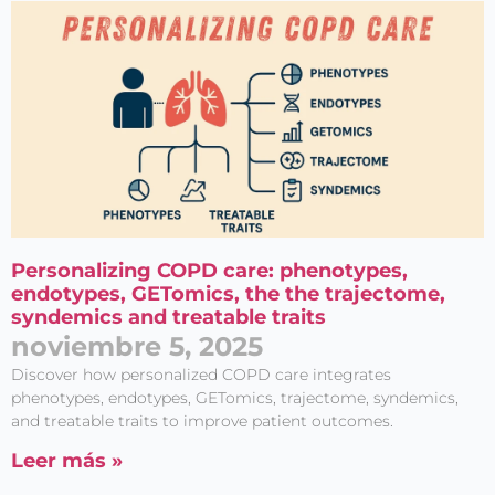
Personalizing COPD care: phenotypes,
endotypes, GETomics, the the trajectome,
syndemics and treatable traits
noviembre 5, 2025
Discover how personalized COPD care integrates
phenotypes, endotypes, GETomics, trajectome, syndemics,
and treatable traits to improve patient outcomes.
Leer más »