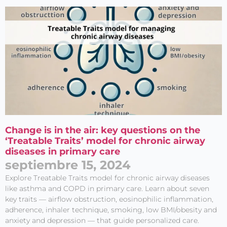
Change is in the air: key questions on the
‘Treatable Traits’ model for chronic airway
diseases in primary care
septiembre 15, 2024
Explore Treatable Traits model for chronic airway diseases
like asthma and COPD in primary care. Learn about seven
key traits — airflow obstruction, eosinophilic inflammation,
adherence, inhaler technique, smoking, low BMI/obesity and
anxiety and depression — that guide personalized care.