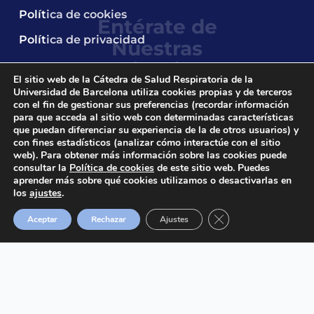
Política de cookies
Política de privacidad
El sitio web de la Cátedra de Salud Respiratoria de la
Universidad de Barcelona utiliza cookies propias y de terceros
con el fin de gestionar sus preferencias (recordar información
para que acceda al sitio web con determinadas características
que puedan diferenciar su experiencia de la de otros usuarios) y
2024 © Cátedra UB de Salud Respiratoria.
All
con fines estadísticos (analizar cómo interactúe con el sitio
rights reserved.
web). Para obtener más información sobre las cookies puede
consultar la
Política de cookies
de este sitio web. Puedes
aprender más sobre qué cookies utilizamos o desactivarlas en
los
ajustes
.
Cerrar el banner de 
Aceptar
Rechazar
Ajustes