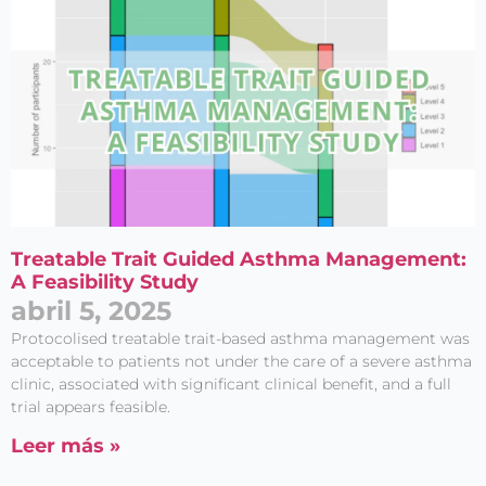
Entérate de
Treatable Trait Guided Asthma Management:
Nuestras
A Feasibility Study
Publicaciones
abril 5, 2025
Protocolised treatable trait-­based asthma management was
acceptable to patients not under the care of a severe asthma
clinic, associated with significant clinical benefit, and a full
trial appears feasible.
Acepto el
Aviso legal
y
Leer más »
la
Política de privacidad