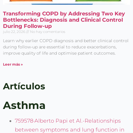
Transforming COPD by Addressing Two Key
Bottlenecks: Diagnosis and Clinical Control
During Follow-up
julio 22, 2026
No hay comentarios
Learn why earlier COPD diagnosis and better clinical control
during follow-up are essential to reduce exacerbations,
improve quality of life and optimise patient outcomes.
Leer más »
Artículos
Asthma
759578·Alberto Papi et Al.-Relationships
between symptoms and lung function in