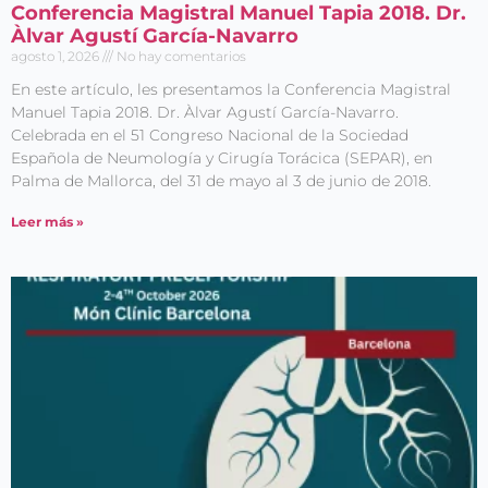
Conferencia Magistral Manuel Tapia 2018. Dr.
Àlvar Agustí García-Navarro
agosto 1, 2026
No hay comentarios
En este artículo, les presentamos la Conferencia Magistral
Manuel Tapia 2018. Dr. Àlvar Agustí García-Navarro.
Celebrada en el 51 Congreso Nacional de la Sociedad
Española de Neumología y Cirugía Torácica (SEPAR), en
Palma de Mallorca, del 31 de mayo al 3 de junio de 2018.
Leer más »
Entérate de
Nuestras