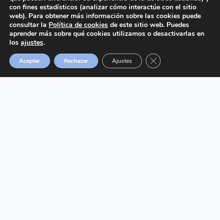
2024 © Cátedra UB de Salud Respiratoria.
All
con fines estadísticos (analizar cómo interactúe con el sitio
rights reserved.
web). Para obtener más información sobre las cookies puede
consultar la
Política de cookies
de este sitio web. Puedes
aprender más sobre qué cookies utilizamos o desactivarlas en
los
ajustes
.
Cerrar el banner de 
Aceptar
Rechazar
Ajustes