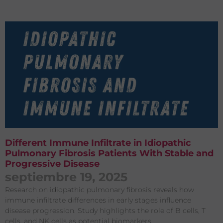
Different Immune Infiltrate in Idiopathic
Pulmonary Fibrosis Patients With Stable and
Progressive Disease
septiembre 19, 2025
Research on idiopathic pulmonary fibrosis reveals how
immune infiltrate differences in early stages influence
disease progression. Study highlights the role of B cells, T
cells, and NK cells as potential biomarkers.