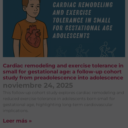
Cardiac remodeling and exercise tolerance in
small for gestational age: a follow-up cohort
study from preadolescence into adolescence
noviembre 24, 2025
This follow-up cohort study explores cardiac remodeling and
reduced exercise tolerance in adolescents born small for
gestational age, highlighting long-term cardiovascular
implications.
Leer más »