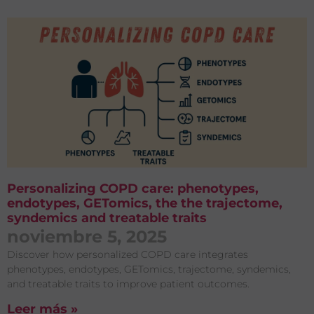
Personalizing COPD care: phenotypes,
endotypes, GETomics, the the trajectome,
syndemics and treatable traits
noviembre 5, 2025
Discover how personalized COPD care integrates
phenotypes, endotypes, GETomics, trajectome, syndemics,
and treatable traits to improve patient outcomes.
Leer más »