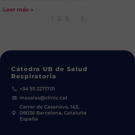
Leer más »
1
2
3
…
5
Cátedra UB de Salud
Respiratoria
+34 93 2271701
masalas@clinic.cat
Carrer de Casanova, 143,
08036 Barcelona, Cataluña
España