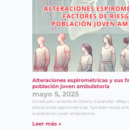
Alteraciones espirométricas y sus fa
población joven ambulatoria
mayo 5, 2025
Un estudio reciente en Osona (Cataluña) refleja
alteraciones espirométricas. También revela sín
la población joven ambulatoria.
Leer más »