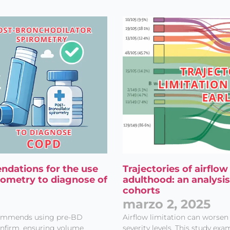
Entérate de
Nuestras Publicaciones
dations for the use
Trajectories of airflow
rometry to diagnose of
adulthood: an analysis
cohorts
marzo 2, 2025
commends using pre-BD
Airflow limitation can worsen
Acepto el
Aviso legal
y
nfirm, ensuring volume
severity levels. This study e