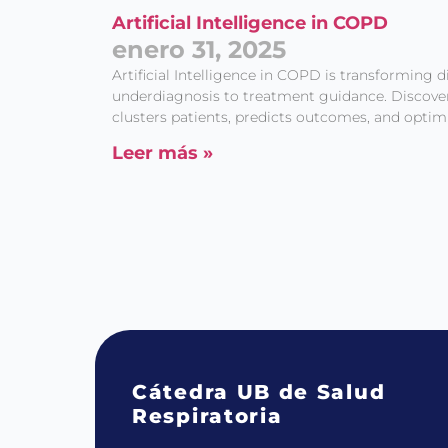
Artificial Intelligence in COPD
enero 31, 2025
Artificial Intelligence in COPD is transformin
underdiagnosis to treatment guidance. Discov
clusters patients, predicts outcomes, and optim
Leer más »
Cátedra UB de Salud
Respiratoria