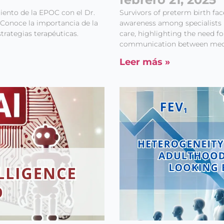
iento de la EPOC con el Dr.
Survivors of preterm birth face
 Conoce la importancia de la
awareness among specialists i
trategias terapéuticas.
care, highlighting the need f
communication between medi
Leer más »