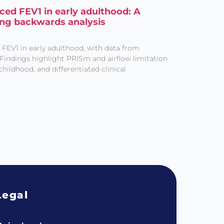
ced FEV1 in early adulthood: A
ing backwards analysis
 FEV1 in early adulthood, with data from
Findings highlight PRISm and airflow limitation
 childhood, and differentiated clinical
Legal