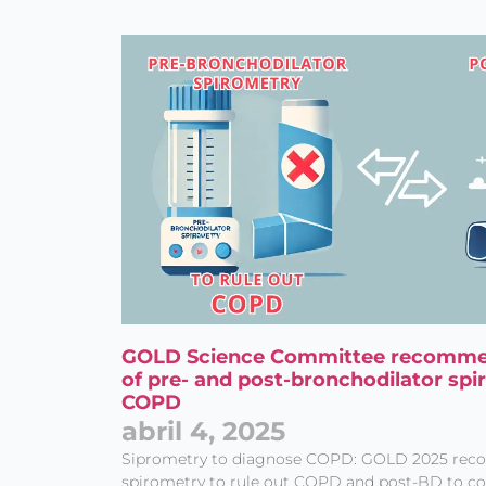
GOLD Science Committee recommen
of pre- and post-bronchodilator spi
COPD
abril 4, 2025
Siprometry to diagnose COPD: GOLD 2025 re
spirometry to rule out COPD and post-BD to co