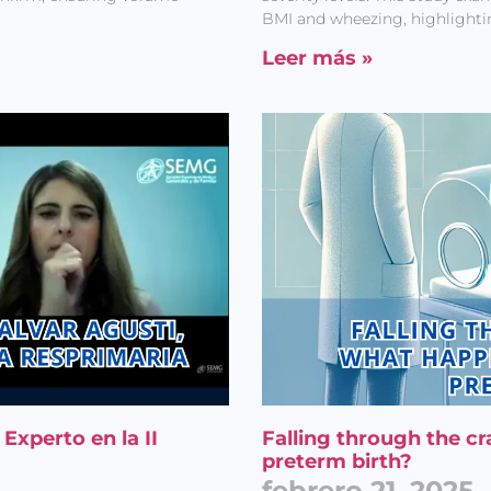
la
Política de privacidad
BMI and wheezing, highlightin
Leer más »
Experto en la II
Falling through the cr
preterm birth?
febrero 21, 2025