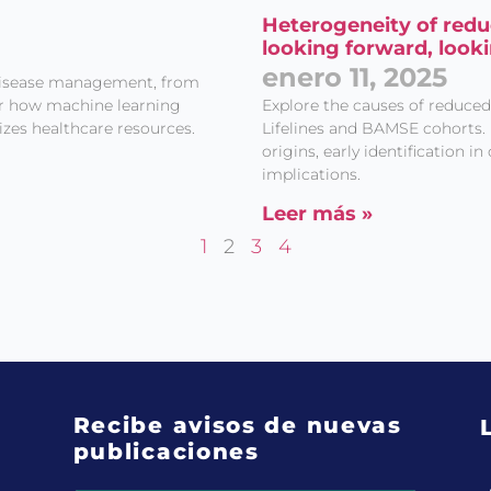
Heterogeneity of redu
looking forward, look
enero 11, 2025
g disease management, from
er how machine learning
Explore the causes of reduced
izes healthcare resources.
Lifelines and BAMSE cohorts. 
origins, early identification in
implications.
Leer más »
1
2
3
4
Recibe avisos de nuevas
publicaciones