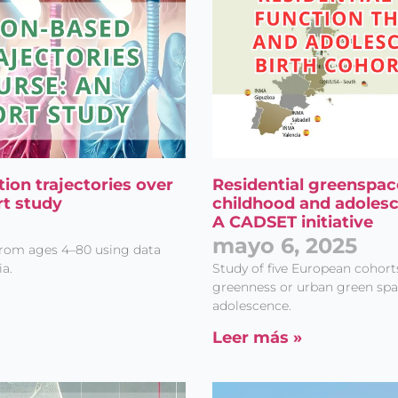
ion trajectories over
Residential greenspac
rt study
childhood and adolesc
A CADSET initiative
mayo 6, 2025
 from ages 4–80 using data
a.
Study of five European cohort
greenness or urban green spa
adolescence.
Leer más »